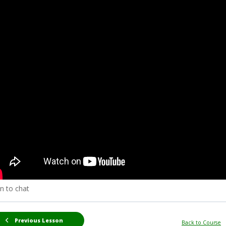
n to chat
Previous Lesson
Back to Course